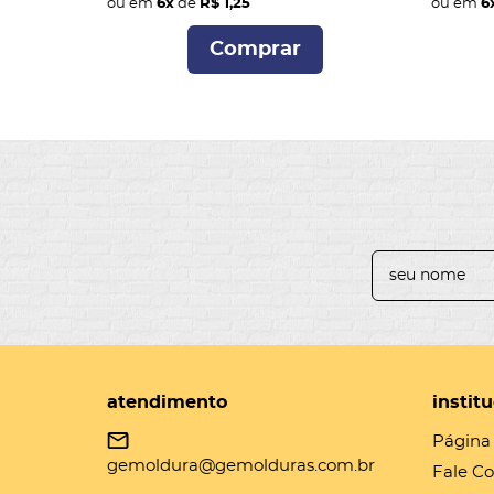
ou em
6x
de
R$ 1,25
ou em
6
Comprar
atendimento
instit
Página 
gemoldura@gemolduras.com.br
Fale C