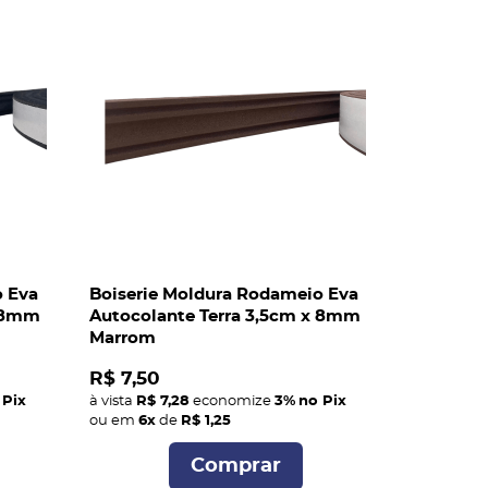
o Eva
Boiserie Moldura Rodameio Eva
x 8mm
Autocolante Terra 3,5cm x 8mm
Marrom
R$ 7,50
 Pix
à vista
R$ 7,28
economize
3%
no Pix
ou em
6x
de
R$ 1,25
Comprar