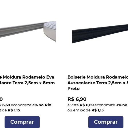
ie Moldura Rodameio Eva
Boiserie Moldura Rodamei
lante Terra 2,5cm x 8mm
Autocolante Terra 2,5cm 
Preto
0
R$ 6,90
 6,69
economize
3%
no Pix
à vista
R$ 6,69
economize
3%
no
x
de
R$ 1,15
ou em
6x
de
R$ 1,15
Comprar
Comprar