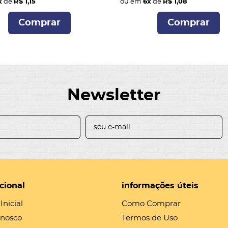
x
de
R$ 1,15
ou em
6x
de
R$ 1,08
Comprar
Comprar
Newsletter
ucional
informações úteis
Inicial
Como Comprar
onosco
Termos de Uso