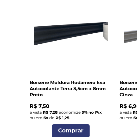
Boiserie Moldura Rodameio Eva
Boiser
Autocolante Terra 3,5cm x 8mm
Autoco
Preto
Cinza
R$ 7,50
R$ 6,9
à vista
R$ 7,28
economize
3%
no Pix
à vista
R$
ou em
6x
de
R$ 1,25
ou em
6
Comprar