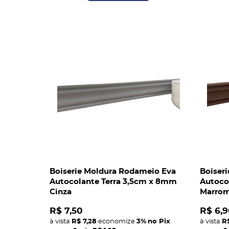
Boiserie Moldura Rodameio Eva
Boiser
Autocolante Terra 3,5cm x 8mm
Autoco
Cinza
Marro
R$ 7,50
R$ 6,9
à vista
R$ 7,28
economize
3%
no Pix
à vista
R$