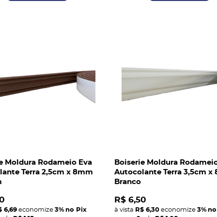
ie Moldura Rodameio Eva
Boiserie Moldura Rodamei
lante Terra 2,5cm x 8mm
Autocolante Terra 3,5cm 
m
Branco
0
R$ 6,50
 6,69
economize
3%
no Pix
à vista
R$ 6,30
economize
3%
no