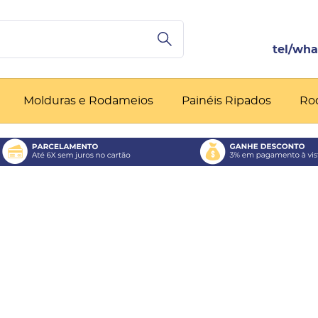
Molduras e Rodameios
Painéis Ripados
Ro