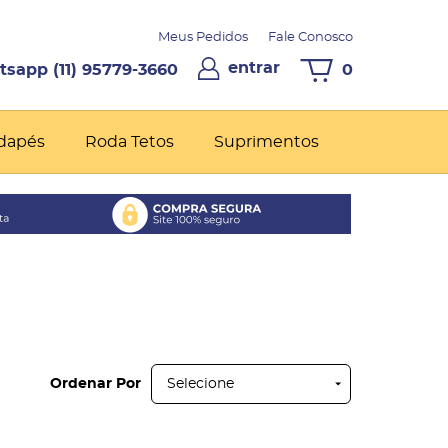
Meus Pedidos
Fale Conosco
entrar
(11)
95779-3660
0
dapés
Roda Tetos
Suprimentos
Ordenar Por
Selecione