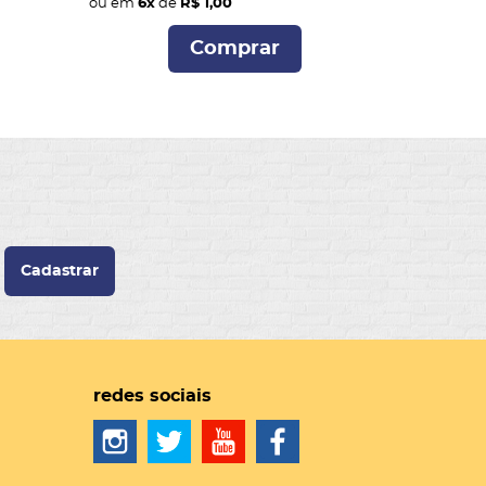
ou em
6x
de
R$ 1,00
Comprar
Cadastrar
redes sociais