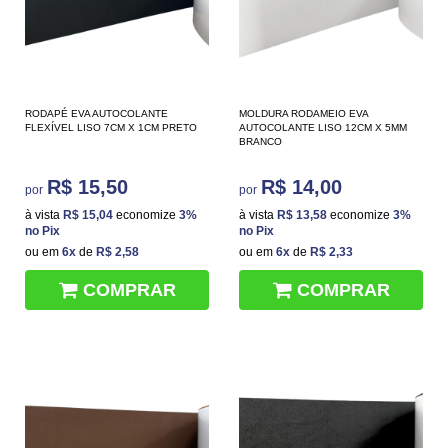
RODAPÉ EVA AUTOCOLANTE
MOLDURA RODAMEIO EVA
FLEXÍVEL LISO 7CM X 1CM PRETO
AUTOCOLANTE LISO 12CM X 5MM
BRANCO
R$ 15,50
R$ 14,00
por
por
à vista
R$ 15,04
economize
3%
à vista
R$ 13,58
economize
3%
no Pix
no Pix
ou em
6x
de
R$ 2,58
ou em
6x
de
R$ 2,33
COMPRAR
COMPRAR