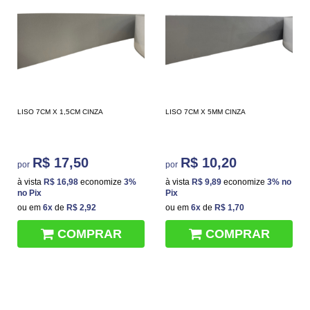
LISO 7CM X 1,5CM CINZA
LISO 7CM X 5MM CINZA
R$ 17,50
R$ 10,20
por
por
à vista
R$ 16,98
economize
3%
à vista
R$ 9,89
economize
3%
no
no Pix
Pix
ou em
6x
de
R$ 2,92
ou em
6x
de
R$ 1,70
COMPRAR
COMPRAR