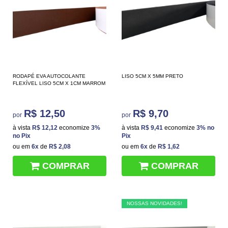
RODAPÉ EVA AUTOCOLANTE
LISO 5CM X 5MM PRETO
FLEXÍVEL LISO 5CM X 1CM MARROM
R$ 12,50
R$ 9,70
por
por
à vista
R$ 12,12
economize
3%
à vista
R$ 9,41
economize
3%
no
no Pix
Pix
ou em
6x
de
R$ 2,08
ou em
6x
de
R$ 1,62
COMPRAR
COMPRAR
NOSSAS NOVIDADES!