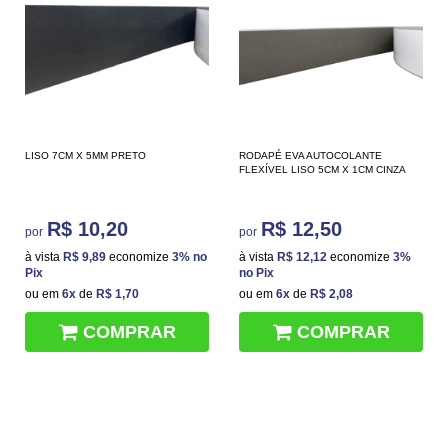
LISO 7CM X 5MM PRETO
RODAPÉ EVA AUTOCOLANTE
FLEXÍVEL LISO 5CM X 1CM CINZA
R$ 10,20
R$ 12,50
por
por
à vista
R$ 9,89
economize
3%
no
à vista
R$ 12,12
economize
3%
Pix
no Pix
ou em
6x
de
R$ 1,70
ou em
6x
de
R$ 2,08
COMPRAR
COMPRAR