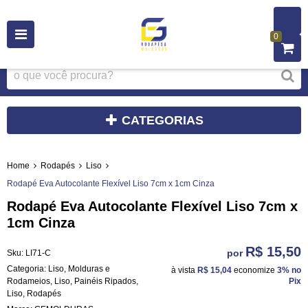
0
CATEGORIAS
Home
Rodapés
Liso
Rodapé Eva Autocolante Flexível Liso 7cm x 1cm Cinza
Rodapé Eva Autocolante Flexível Liso 7cm x
1cm Cinza
R$ 15,50
por
Sku:
LI71-C
Categoria:
Liso
,
Molduras e
à vista
R$ 15,04
economize
3%
no
Rodameios
,
Liso
,
Painéis Ripados
,
Pix
Liso
,
Rodapés