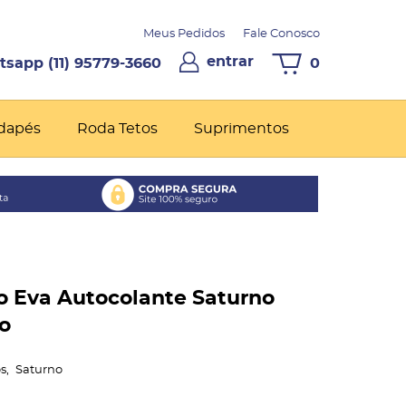
Meus Pedidos
Fale Conosco
entrar
(11)
95779-3660
0
dapés
Roda Tetos
Suprimentos
 Eva Autocolante Saturno
o
s
Saturno