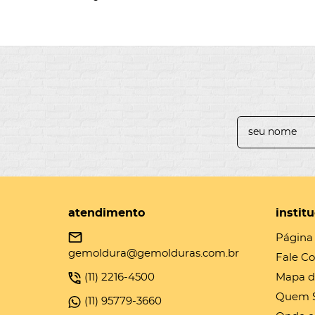
atendimento
instit
Página 
gemoldura@gemolduras.com.br
Fale C
(11)
2216-4500
Mapa d
Quem 
(11)
95779-3660