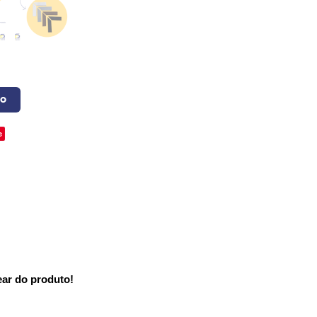
o
e
ear do produto!