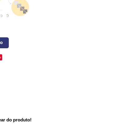
o
e
ear do produto!