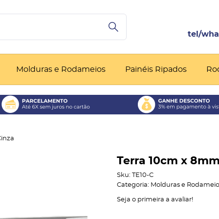
Molduras e Rodameios
Painéis Ripados
Ro
Cinza
Terra 10cm x 8mm
Sku:
TE10-C
Categoria:
Molduras e Rodameio
Seja o primeira a avaliar!