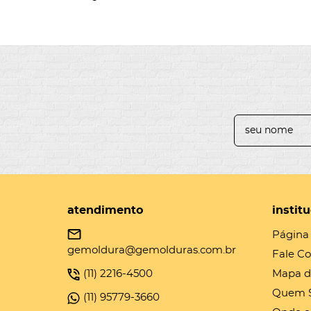
atendimento
instit
Página 
gemoldura@gemolduras.com.br
Fale C
(11)
2216-4500
Mapa d
Quem 
(11)
95779-3660