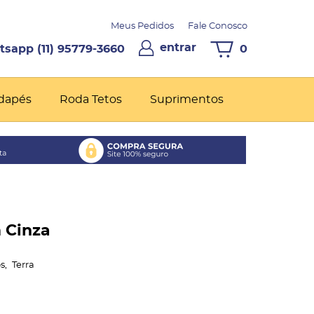
Meus Pedidos
Fale Conosco
entrar
(11)
95779-3660
0
dapés
Roda Tetos
Suprimentos
 Cinza
s
Terra