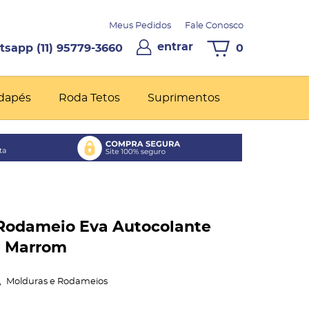
Meus Pedidos
Fale Conosco
entrar
(11)
95779-3660
0
dapés
Roda Tetos
Suprimentos
 Rodameio Eva Autocolante
m Marrom
Molduras e Rodameios