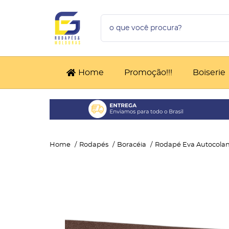
Home
Promoção!!!
Boiserie
Home
Rodapés
Boracéia
Rodapé Eva Autocolan