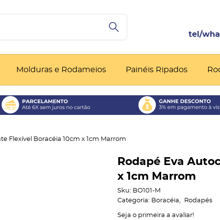
Molduras e Rodameios
Painéis Ripados
Ro
te Flexível Boracéia 10cm x 1cm Marrom
Rodapé Eva Autoc
x 1cm Marrom
Sku:
BO101-M
Categoria:
Boracéia
Rodapés
Seja o primeira a avaliar!