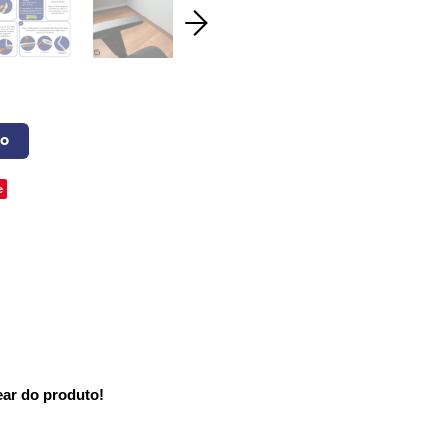
o
e
ear do produto!