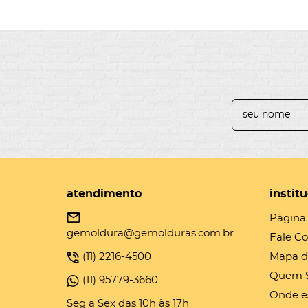
atendimento
instit
Página 
gemoldura@gemolduras.com.br
Fale C
(11)
2216-4500
Mapa d
Quem 
(11)
95779-3660
Onde e
Seg a Sex das 10h às 17h