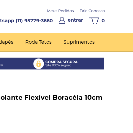
Meus Pedidos
Fale Conosco
entrar
(11)
95779-3660
0
dapés
Roda Tetos
Suprimentos
olante Flexível Boracéia 10cm