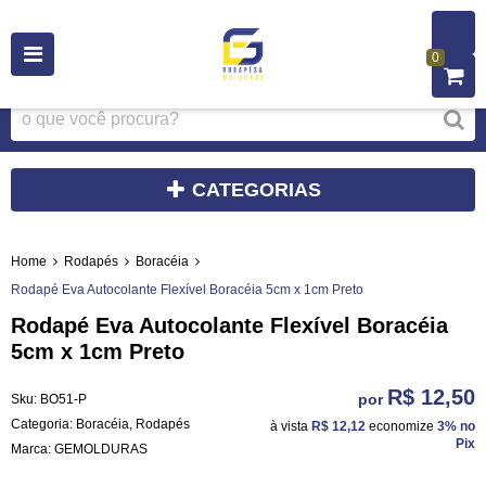
0
CATEGORIAS
Home
Rodapés
Boracéia
Rodapé Eva Autocolante Flexível Boracéia 5cm x 1cm Preto
Rodapé Eva Autocolante Flexível Boracéia
5cm x 1cm Preto
R$ 12,50
por
Sku:
BO51-P
Categoria:
Boracéia
,
Rodapés
à vista
R$ 12,12
economize
3%
no
Pix
Marca:
GEMOLDURAS