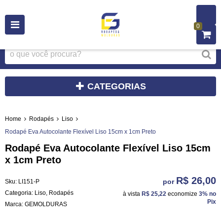
0
CATEGORIAS
Home
Rodapés
Liso
Rodapé Eva Autocolante Flexível Liso 15cm x 1cm Preto
Rodapé Eva Autocolante Flexível Liso 15cm
x 1cm Preto
R$ 26,00
por
Sku:
LI151-P
Categoria:
Liso
,
Rodapés
à vista
R$ 25,22
economize
3%
no
Pix
Marca:
GEMOLDURAS