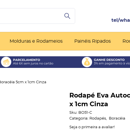
Molduras e Rodameios
Painéis Ripados
Ro
Boracéia 5cm x 1cm Cinza
Rodapé Eva Autoc
x 1cm Cinza
Sku:
BO51-C
Categoria:
Rodapés
Boracéia
Seja o primeira a avaliar!