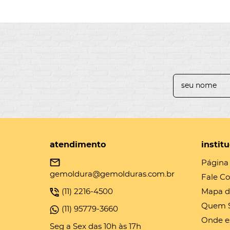
atendimento
instit
Página 
gemoldura@gemolduras.com.br
Fale C
(11)
2216-4500
Mapa d
Quem 
(11)
95779-3660
Onde e
Seg a Sex das 10h às 17h