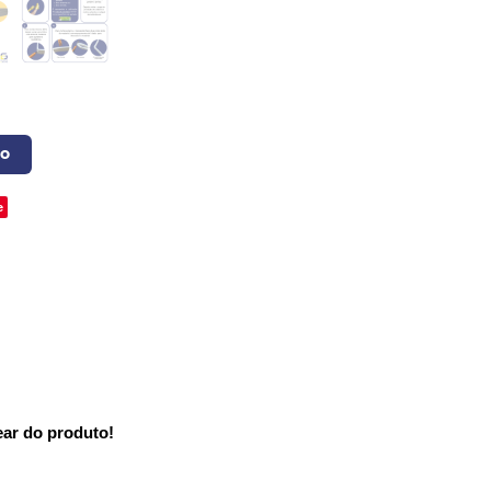
o
e
ear do produto!