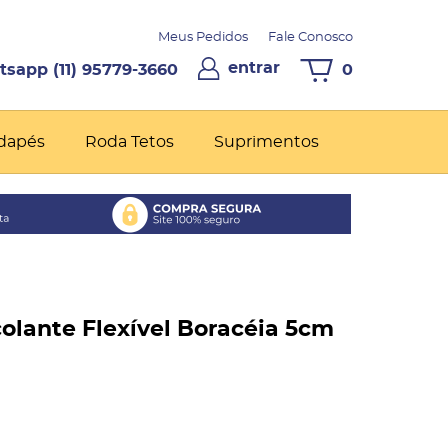
Meus Pedidos
Fale Conosco
entrar
(11)
95779-3660
0
dapés
Roda Tetos
Suprimentos
olante Flexível Boracéia 5cm