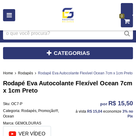
0
CATEGORIAS
Home
Rodapés
Rodapé Eva Autocolante Flexível Ocean 7cm x 1cm Preto
Rodapé Eva Autocolante Flexível Ocean 7cm
x 1cm Preto
R$ 15,50
por
Sku:
OC7-P
Categoria:
Rodapés
,
Promoção!!!
,
à vista
R$ 15,04
economize
3%
no
Ocean
Pix
Marca:
GEMOLDURAS
VER VÍDEO